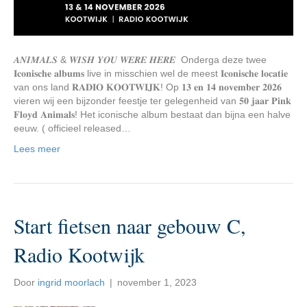
𝑨𝑵𝑰𝑴𝑨𝑳𝑺 & 𝑾𝑰𝑺𝑯 𝒀𝑶𝑼 𝑾𝑬𝑹𝑬 𝑯𝑬𝑹𝑬 Onderga deze twee
𝐈𝐜𝐨𝐧𝐢𝐬𝐜𝐡𝐞 𝐚𝐥𝐛𝐮𝐦𝐬 live in misschien wel de meest 𝐈𝐜𝐨𝐧𝐢𝐬𝐜𝐡𝐞 𝐥𝐨𝐜𝐚𝐭𝐢𝐞
van ons land 𝐑𝐀𝐃𝐈𝐎 𝐊𝐎𝐎𝐓𝐖𝐈𝐉𝐊! Op 𝟏𝟑 𝐞𝐧 𝟏𝟒 𝐧𝐨𝐯𝐞𝐦𝐛𝐞𝐫 𝟐𝟎𝟐𝟔
vieren wij een bijzonder feestje ter gelegenheid van 𝟓𝟎 𝐣𝐚𝐚𝐫 𝐏𝐢𝐧𝐤
𝐅𝐥𝐨𝐲𝐝 𝐀𝐧𝐢𝐦𝐚𝐥𝐬! Het iconische album bestaat dan bijna een halve
eeuw. ( officieel released…
Lees meer
Start fietsen naar gebouw C,
Radio Kootwijk
Door
ingrid moorlach
|
november 1, 2023