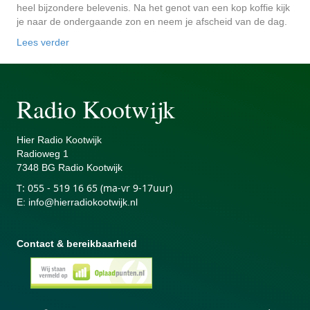
heel bijzondere belevenis. Na het genot van een kop koffie kijk
je naar de ondergaande zon en neem je afscheid van de dag.
Lees verder
Radio Kootwijk
Hier Radio Kootwijk
Radiowe
g 1
7348 BG Radio Kootwijk
T:
055 - 519 16 65 (ma-vr 9-17uur)
E
:
info@hierradiokootwijk.nl
Contact & bereikbaarheid