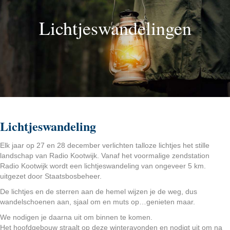
Lichtjeswandelingen
Lichtjeswandeling
Elk jaar op 27 en 28 december verlichten talloze lichtjes het stille
landschap van Radio Kootwijk. Vanaf het voormalige zendstation
Radio Kootwijk wordt een lichtjeswandeling van ongeveer 5 km.
uitgezet door Staatsbosbeheer.
De lichtjes en de sterren aan de hemel wijzen je de weg, dus
wandelschoenen aan, sjaal om en muts op…genieten maar.
We nodigen je daarna uit om binnen te komen.
Het hoofdgebouw straalt op deze winteravonden en nodigt uit om na