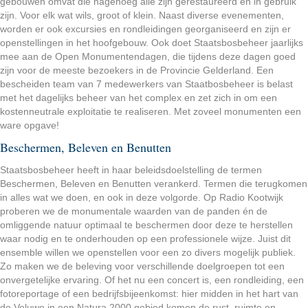
gebouwen omvat die nagenoeg alle zijn gerestaureerd en in gebruik
zijn. Voor elk wat wils, groot of klein. Naast diverse evenementen,
worden er ook excursies en rondleidingen georganiseerd en zijn er
openstellingen in het hoofgebouw. Ook doet Staatsbosbeheer jaarlijks
mee aan de Open Monumentendagen, die tijdens deze dagen goed
zijn voor de meeste bezoekers in de Provincie Gelderland. Een
bescheiden team van 7 medewerkers van Staatbosbeheer is belast
met het dagelijks beheer van het complex en zet zich in om een
kostenneutrale exploitatie te realiseren. Met zoveel monumenten een
ware opgave!
Beschermen, Beleven en Benutten
Staatsbosbeheer heeft in haar beleidsdoelstelling de termen
Beschermen, Beleven en Benutten verankerd. Termen die terugkomen
in alles wat we doen, en ook in deze volgorde. Op Radio Kootwijk
proberen we de monumentale waarden van de panden én de
omliggende natuur optimaal te beschermen door deze te herstellen
waar nodig en te onderhouden op een professionele wijze. Juist dit
ensemble willen we openstellen voor een zo divers mogelijk publiek.
Zo maken we de beleving voor verschillende doelgroepen tot een
onvergetelijke ervaring. Of het nu een concert is, een rondleiding, een
fotoreportage of een bedrijfsbijeenkomst: hier midden in het hart van
de Veluwe in een Natura 2000 gebied komen de rust, ruimte en