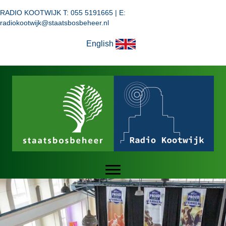
RADIO KOOTWIJK T: 055 5191665 | E:
radiokootwijk@staatsbosbeheer.nl
English