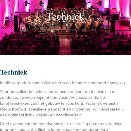
Techniek
Techniek
In alle vergaderruimtes zijn scherm en beamer standaard aanwezig.
Voor aanvullende technische wensen en voor de techniek in de
zenderzaal werken wij met een vaste AV-specialist die de
karakteristieken van het gebouw feilloos kent. Techniek vereist in
Radio Kootwijk specifieke aandacht en uitvoering. Wij verzekeren u
een optimaal licht-, geluid- en beeldkwaliteit.
Geef uw evenement een dynamische uitstraling en een extra tintje
door onze specialist flink te laten uitpakken met bijzondere